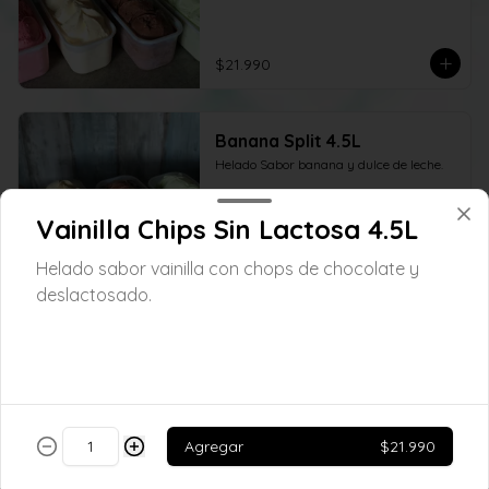
$21.990
Banana Split 4.5L
Helado Sabor banana y dulce de leche.
Vainilla Chips Sin Lactosa 4.5L
$21.990
Helado sabor vainilla con chops de chocolate y
deslactosado.
Bluepy CUBETA 4.5L
Helado de Vainilla color Azul, con 
estrellas azucaradas multicolor
Agregar
$21.990
$21.990