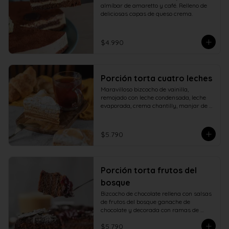
almíbar de amaretto y café. Relleno de 
deliciosas capas de queso crema.
$4.990
Porción torta cuatro leches
Maravilloso bizcocho de vainilla, 
remojado con leche condensada, leche 
evaporada, crema chantilly, manjar de 
campo y cubierto con verdadero 
merengue italiano.
$5.790
Porción torta frutos del
bosque
Bizcocho de chocolate rellena con salsas 
de frutos del bosque ganache de 
chocolate y decorada con ramas de 
chocolate.
$5.790