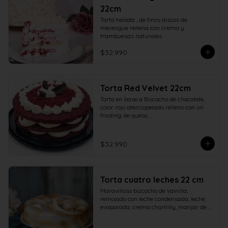
22cm
Torta helada , de finos discos de 
merengue rellena con crema y 
frambuesas naturales.
$32.990
Torta Red Velvet 22cm
Torta en base a Biscocho de chocolate, 
color rojo aterciopelado relleno con un 
frosting de queso 

crema y azúcar adornado con ramas de 
chocolate.
$32.990
Torta cuatro leches 22 cm
Maravilloso bizcocho de vainilla, 
remojado con leche condensada, leche 
evaporada, crema chantilly, manjar de 
campo y cubierto con verdadero 
merengue italiano. 22 centímetros.