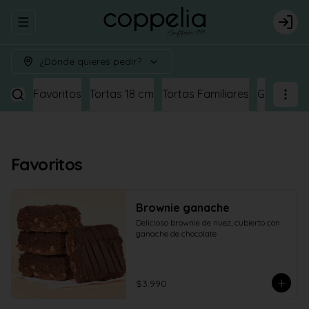
Abrir menu de navegación
Logi
¿Dónde quieres pedir?
Favoritos
Tortas 18 cm
Tortas Familiares
Galletas y
Favoritos
Brownie ganache
Delicioso brownie de nuez, cubierto con 
ganache de chocolate
$3.990