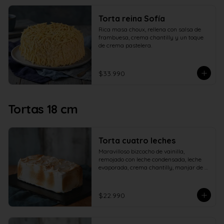
Torta reina Sofía
Rica masa choux, rellena con salsa de 
frambuesa, crema chantilly y un toque 
de crema pastelera.
$33.990
Tortas 18 cm
Torta cuatro leches
Maravilloso bizcocho de vainilla, 
remojado con leche condensada, leche 
evaporada, crema chantilly, manjar de 
campo y cubierto con verdadero 
merengue italiano.
$22.990