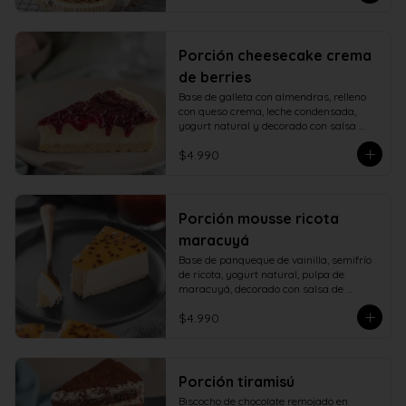
Porción cheesecake crema
de berries
Base de galleta con almendras, relleno 
con queso crema, leche condensada, 
yogurt natural y decorado con salsa 
casera de berries naturales.
$4.990
Porción mousse ricota
maracuyá
Base de panqueque de vainilla, semifrío 
de ricota, yogurt natural, pulpa de 
maracuyá, decorado con salsa de 
maracuyá.
$4.990
Porción tiramisú
Biscocho de chocolate remojado en 