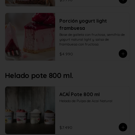
Porción yogurt light
frambuesa
Base de galleta con fructosa, semifrío de 
yogurt natural light y salsa de 
frambuesa con fructosa.
$4.990
Helado pote 800 ml.
ACAÍ Pote 800 ml
Helado de Pulpa de Acaí Natural
$7.490