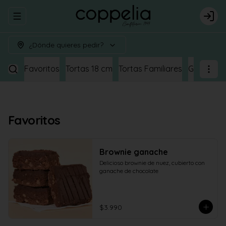
Abrir menu de navegación
Logi
¿Dónde quieres pedir?
Favoritos
Tortas 18 cm
Tortas Familiares
Galletas y
Favoritos
Brownie ganache
Delicioso brownie de nuez, cubierto con 
ganache de chocolate
$3.990