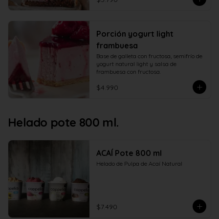
Porción yogurt light
frambuesa
Base de galleta con fructosa, semifrío de 
yogurt natural light y salsa de 
frambuesa con fructosa.
$4.990
Helado pote 800 ml.
ACAÍ Pote 800 ml
Helado de Pulpa de Acaí Natural
$7.490