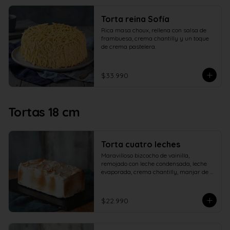
Torta reina Sofía
Rica masa choux, rellena con salsa de 
frambuesa, crema chantilly y un toque 
de crema pastelera.
$33.990
Tortas 18 cm
Torta cuatro leches
Maravilloso bizcocho de vainilla, 
remojado con leche condensada, leche 
evaporada, crema chantilly, manjar de 
campo y cubierto con verdadero 
merengue italiano.
$22.990