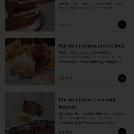
almíbar de amaretto y café. Relleno de 
deliciosas capas de queso crema.
$4.990
Porción torta cuatro leches
Maravilloso bizcocho de vainilla, 
remojado con leche condensada, leche 
evaporada, crema chantilly, manjar de 
campo y cubierto con verdadero 
merengue italiano.
$5.790
Porción torta frutos del
bosque
Bizcocho de chocolate rellena con salsas 
de frutos del bosque ganache de 
chocolate y decorada con ramas de 
chocolate.
$5.790