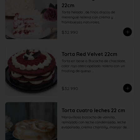
22cm
Torta helada , de finos discos de 
merengue rellena con crema y 
frambuesas naturales.
$32.990
Torta Red Velvet 22cm
Torta en base a Biscocho de chocolate, 
color rojo aterciopelado relleno con un 
frosting de queso 

crema y azúcar adornado con ramas de 
chocolate.
$32.990
Torta cuatro leches 22 cm
Maravilloso bizcocho de vainilla, 
remojado con leche condensada, leche 
evaporada, crema chantilly, manjar de 
campo y cubierto con verdadero 
merengue italiano. 22 centímetros.