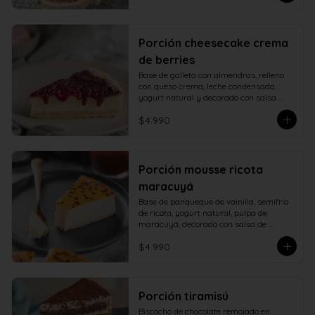
Porción cheesecake crema
de berries
Base de galleta con almendras, relleno 
con queso crema, leche condensada, 
yogurt natural y decorado con salsa 
casera de berries naturales.
$4.990
Porción mousse ricota
maracuyá
Base de panqueque de vainilla, semifrío 
de ricota, yogurt natural, pulpa de 
maracuyá, decorado con salsa de 
maracuyá.
$4.990
Porción tiramisú
Biscocho de chocolate remojado en 