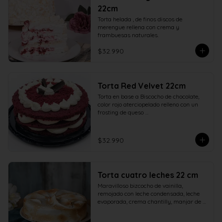
22cm
Torta helada , de finos discos de 
merengue rellena con crema y 
frambuesas naturales.
$32.990
Torta Red Velvet 22cm
Torta en base a Biscocho de chocolate, 
color rojo aterciopelado relleno con un 
frosting de queso 

crema y azúcar adornado con ramas de 
chocolate.
$32.990
Torta cuatro leches 22 cm
Maravilloso bizcocho de vainilla, 
remojado con leche condensada, leche 
evaporada, crema chantilly, manjar de 
campo y cubierto con verdadero 
merengue italiano. 22 centímetros.