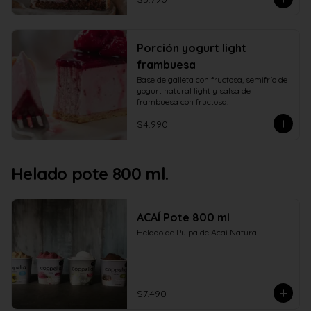
Porción yogurt light
frambuesa
Base de galleta con fructosa, semifrío de 
yogurt natural light y salsa de 
frambuesa con fructosa.
$4.990
Helado pote 800 ml.
ACAÍ Pote 800 ml
Helado de Pulpa de Acaí Natural
$7.490