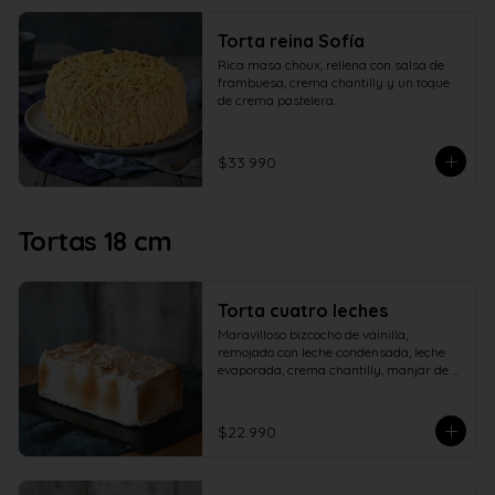
Torta reina Sofía
Rica masa choux, rellena con salsa de 
frambuesa, crema chantilly y un toque 
de crema pastelera.
$33.990
Tortas 18 cm
Torta cuatro leches
Maravilloso bizcocho de vainilla, 
remojado con leche condensada, leche 
evaporada, crema chantilly, manjar de 
campo y cubierto con verdadero 
merengue italiano.
$22.990