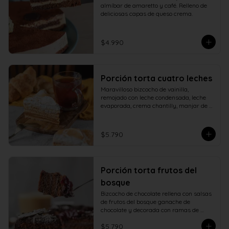
almíbar de amaretto y café. Relleno de 
deliciosas capas de queso crema.
$4.990
Porción torta cuatro leches
Maravilloso bizcocho de vainilla, 
remojado con leche condensada, leche 
evaporada, crema chantilly, manjar de 
campo y cubierto con verdadero 
merengue italiano.
$5.790
Porción torta frutos del
bosque
Bizcocho de chocolate rellena con salsas 
de frutos del bosque ganache de 
chocolate y decorada con ramas de 
chocolate.
$5.790