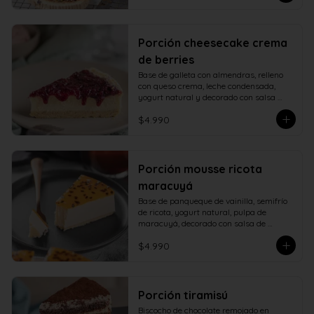
Porción cheesecake crema
de berries
Base de galleta con almendras, relleno 
con queso crema, leche condensada, 
yogurt natural y decorado con salsa 
casera de berries naturales.
$4.990
Porción mousse ricota
maracuyá
Base de panqueque de vainilla, semifrío 
de ricota, yogurt natural, pulpa de 
maracuyá, decorado con salsa de 
maracuyá.
$4.990
Porción tiramisú
Biscocho de chocolate remojado en 