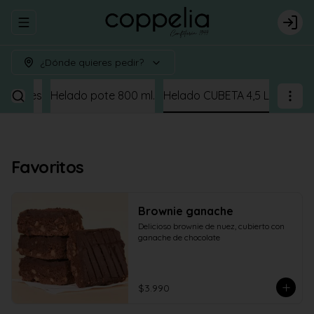
Abrir menu de navegación
Logi
¿Dónde quieres pedir?
orciones
Helado pote 800 ml.
Helado CUBETA 4,5 L
Favoritos
Brownie ganache
Delicioso brownie de nuez, cubierto con 
ganache de chocolate
$3.990