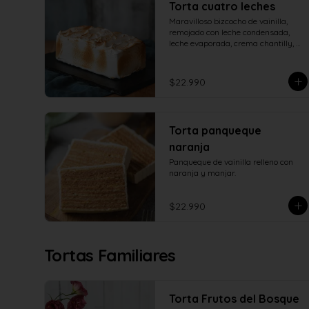
Torta cuatro leches
Maravilloso bizcocho de vainilla, 
remojado con leche condensada, 
leche evaporada, crema chantilly, 
manjar de campo y cubierto con 
verdadero merengue italiano.
$22.990
Torta panqueque
naranja
Panqueque de vainilla relleno con 
naranja y manjar.
$22.990
Tortas Familiares
Torta Frutos del Bosque