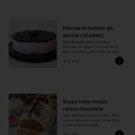
Mousse Arándado sin
azúcar (añadida)
Base de galleta con fructosa 
formado por yogurt natural, salsa 
de arándanos y decorado con salsa 
de arándanos con fructosa
$23.490
Brazo reina manjar
ramas chocolate
Rollo de bizcocho de vainilla, relleno 
y decorado con manjar, almendras 
y ramas de chocolate.
$13.490