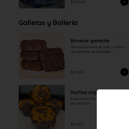
$33.990
Galletas y Bolleria
Brownie ganache
Delicioso brownie de nuez, cubierto 
con ganache de chocolate
$3.990
Muffins chips chocolate
Exquisito muffin esponjoso con chips 
de chocolate
$3.490