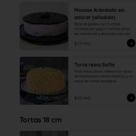
Mousse Arándado sin
azúcar (añadida)
Base de galleta con fructosa 
formado por yogurt natural, salsa 
de arándanos y decorado con salsa 
de arándanos con fructosa
$23.490
Torta reina Sofía
Rica masa choux, rellena con salsa 
de frambuesa, crema chantilly y un 
toque de crema pastelera.
$33.990
Tortas 18 cm