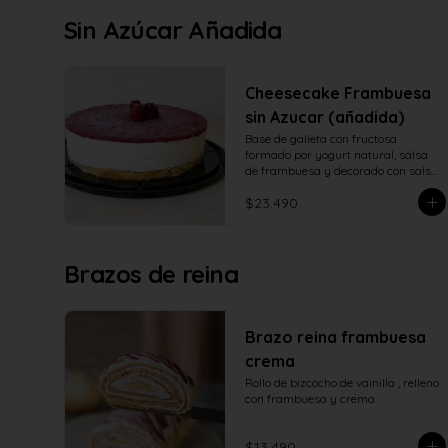
Sin Azúcar Añadida
Cheesecake Frambuesa
sin Azucar (añadida)
Base de galleta con fructosa 
formado por yogurt natural, salsa 
de frambuesa y decorado con salsa 
de frambuesa con fructosa
$23.490
Brazos de reina
Brazo reina frambuesa
crema
Rollo de bizcocho de vainilla , relleno 
con frambuesa y crema.
$13.490