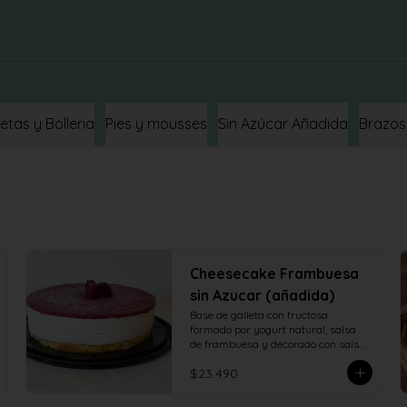
letas y Bolleria
Pies y mousses
Sin Azúcar Añadida
Brazos
Cheesecake Frambuesa
sin Azucar (añadida)
Base de galleta con fructosa 
formado por yogurt natural, salsa 
de frambuesa y decorado con salsa 
de frambuesa con fructosa
$23.490