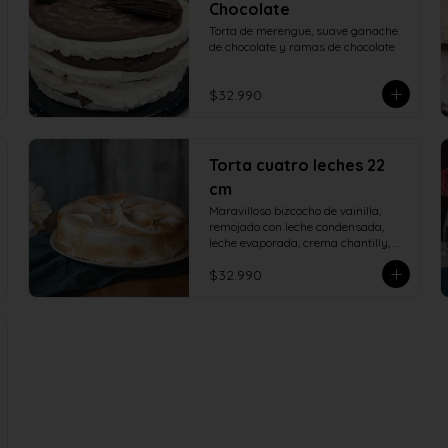
Chocolate
Torta de merengue, suave ganache 
de chocolate y ramas de chocolate
$32.990
Torta cuatro leches 22
cm
Maravilloso bizcocho de vainilla, 
remojado con leche condensada, 
leche evaporada, crema chantilly, 
manjar de campo y cubierto con 
$32.990
verdadero merengue italiano. 22 
centímetros.