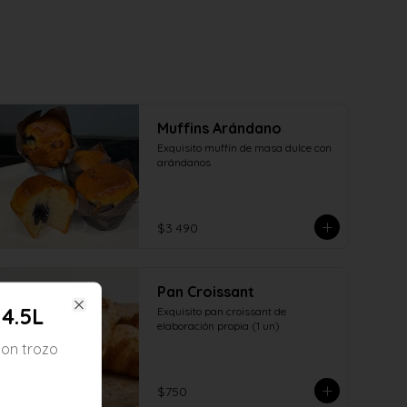
Muffins Arándano
Exquisito muffin de masa dulce con 
arándanos
$3.490
Pan Croissant
4.5L
Exquisito pan croissant de 
Close
elaboración propia (1 un)
on trozo
$750