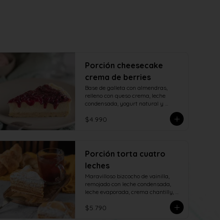
Porción cheesecake
crema de berries
Base de galleta con almendras, 
relleno con queso crema, leche 
condensada, yogurt natural y 
decorado con salsa casera de 
$4.990
berries naturales.
Porción torta cuatro
leches
Maravilloso bizcocho de vainilla, 
remojado con leche condensada, 
leche evaporada, crema chantilly, 
manjar de campo y cubierto con 
$5.790
verdadero merengue italiano.