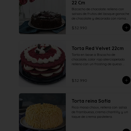
22 Cm
Bizcocho de chocolate rellena con 
salsas de frutos del bosque ganache 
de chocolate y decorada con ramas 
de chocolate. 22 centímetros.
$32.990
Torta Red Velvet 22cm
Torta en base a Biscocho de 
chocolate, color rojo aterciopelado 
relleno con un frosting de queso 

crema y azúcar adornado con 
ramas de chocolate.
$32.990
Torta reina Sofía
Rica masa choux, rellena con salsa 
de frambuesa, crema chantilly y un 
toque de crema pastelera.