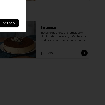
$21.990
Tiramisú
Bizcocho de chocolate remojado en 
almíbar de amaretto y café. Relleno 
de deliciosas capas de queso crema.
$20.790