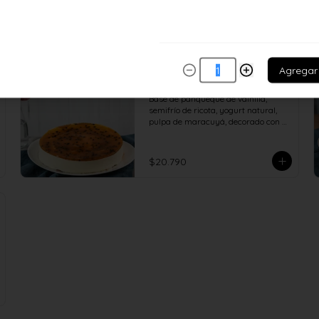
Agregar
Mousse ricota maracuyá
Base de panqueque de vainilla, 
semifrío de ricota, yogurt natural, 
pulpa de maracuyá, decorado con 
salsa de maracuyá.
$20.790