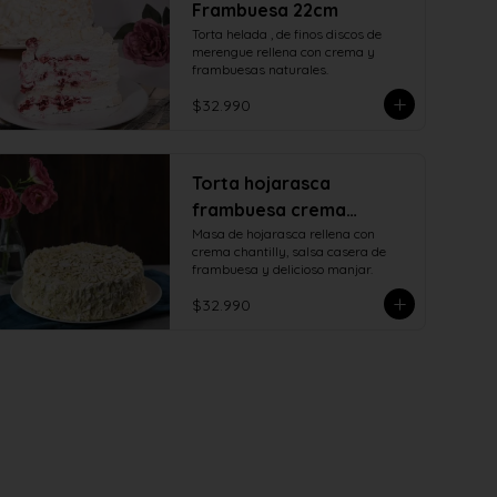
Frambuesa 22cm
Torta helada , de finos discos de 
merengue rellena con crema y 
frambuesas naturales.
$32.990
Torta hojarasca
frambuesa crema
manjar
Masa de hojarasca rellena con 
crema chantilly, salsa casera de 
frambuesa y delicioso manjar.
$32.990