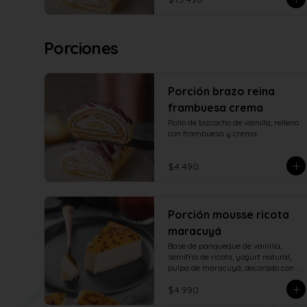
Porciones
Porción brazo reina
frambuesa crema
Rollo de bizcocho de vainilla, relleno 
con frambuesa y crema
$4.490
Porción mousse ricota
maracuyá
Base de panqueque de vainilla, 
semifrío de ricota, yogurt natural, 
pulpa de maracuyá, decorado con 
salsa de maracuyá.
$4.990