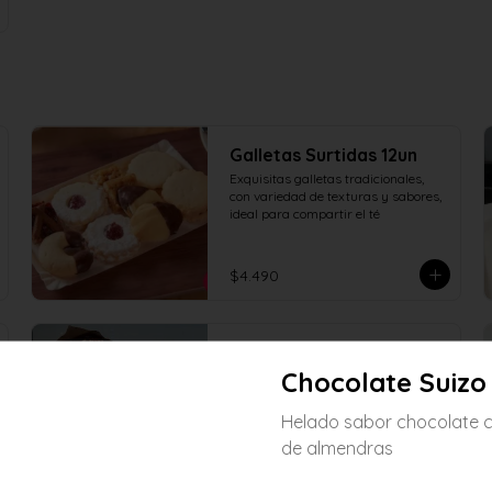
Galletas Surtidas 12un
Exquisitas galletas tradicionales, 
con variedad de texturas y sabores, 
ideal para compartir el té
$4.490
Mufins Red Velvet con
Chocolate Suizo 
crema
Exquisito muffin de masa esponjosa 
Helado sabor chocolate c
y dulce con sabor red velvet y crema 
pastelera
de almendras
$3.490