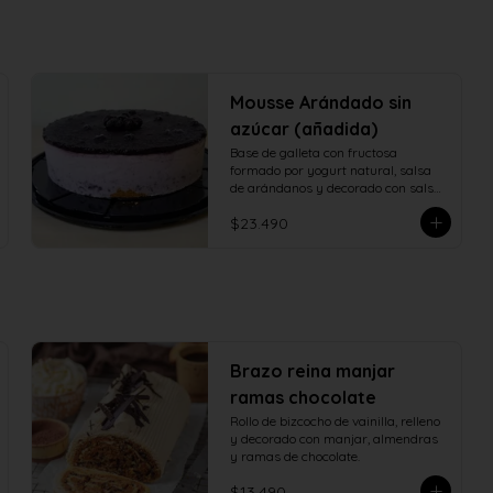
Mousse Arándado sin
azúcar (añadida)
Base de galleta con fructosa 
formado por yogurt natural, salsa 
de arándanos y decorado con salsa 
de arándanos con fructosa
$23.490
Brazo reina manjar
ramas chocolate
Rollo de bizcocho de vainilla, relleno 
y decorado con manjar, almendras 
y ramas de chocolate.
$13.490