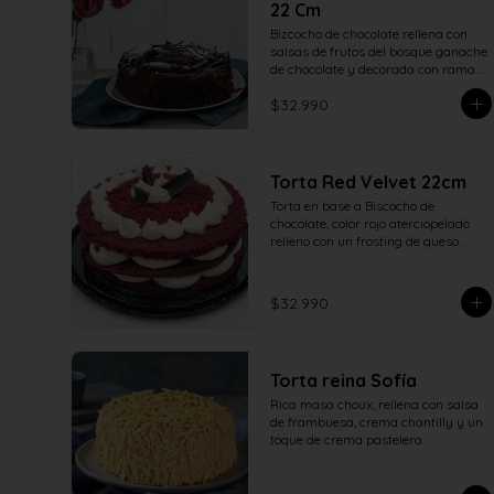
22 Cm
Bizcocho de chocolate rellena con 
salsas de frutos del bosque ganache 
de chocolate y decorada con ramas 
de chocolate. 22 centímetros.
$32.990
Torta Red Velvet 22cm
Torta en base a Biscocho de 
chocolate, color rojo aterciopelado 
relleno con un frosting de queso 

crema y azúcar adornado con 
ramas de chocolate.
$32.990
Torta reina Sofía
Rica masa choux, rellena con salsa 
de frambuesa, crema chantilly y un 
toque de crema pastelera.