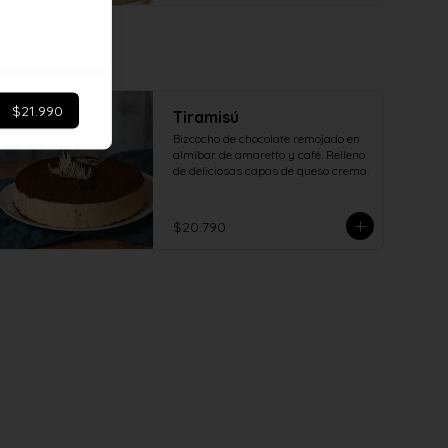
$21.990
Tiramisú
Bizcocho de chocolate remojado en 
almíbar de amaretto y café. Relleno 
de deliciosas capas de queso crema.
$20.790