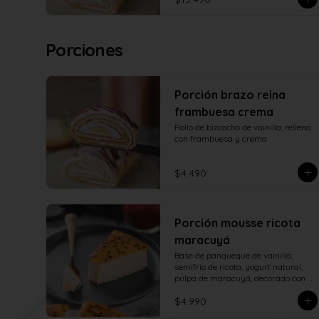
Porciones
Porción brazo reina
frambuesa crema
Rollo de bizcocho de vainilla, relleno 
con frambuesa y crema
$4.490
Porción mousse ricota
maracuyá
Base de panqueque de vainilla, 
semifrío de ricota, yogurt natural, 
pulpa de maracuyá, decorado con 
salsa de maracuyá.
$4.990