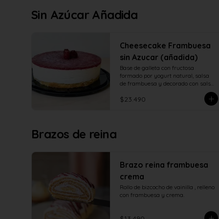
Sin Azúcar Añadida
Cheesecake Frambuesa
sin Azucar (añadida)
Base de galleta con fructosa 
formado por yogurt natural, salsa 
de frambuesa y decorado con salsa 
de frambuesa con fructosa
$23.490
Brazos de reina
Brazo reina frambuesa
crema
Rollo de bizcocho de vainilla , relleno 
con frambuesa y crema.
$13.490