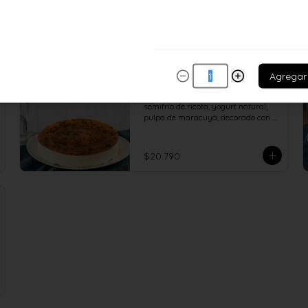
Agregar
Mousse ricota maracuyá
Base de panqueque de vainilla, 
semifrío de ricota, yogurt natural, 
pulpa de maracuyá, decorado con 
salsa de maracuyá.
$20.790