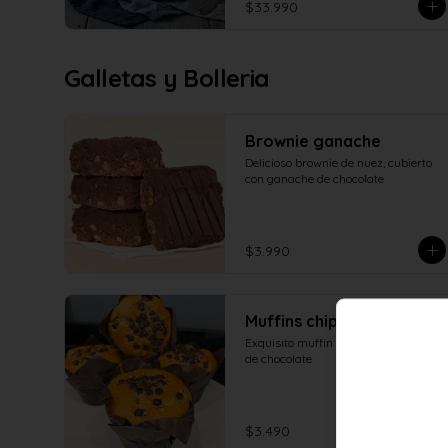
$33.990
Galletas y Bolleria
Brownie ganache
Delicioso brownie de nuez, cubierto 
con ganache de chocolate
$3.990
Muffins chips chocolate
Exquisito muffin esponjoso con chips 
de chocolate
$3.490