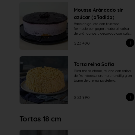
Mousse Arándado sin
azúcar (añadida)
Base de galleta con fructosa 
formado por yogurt natural, salsa 
de arándanos y decorado con salsa 
de arándanos con fructosa
$23.490
Torta reina Sofía
Rica masa choux, rellena con salsa 
de frambuesa, crema chantilly y un 
toque de crema pastelera.
$33.990
Tortas 18 cm