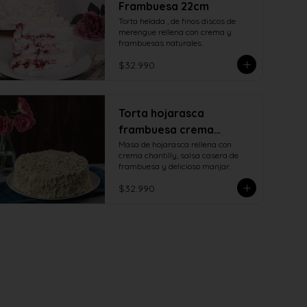
Frambuesa 22cm
Torta helada , de finos discos de 
merengue rellena con crema y 
frambuesas naturales.
$32.990
Torta hojarasca
frambuesa crema
manjar
Masa de hojarasca rellena con 
crema chantilly, salsa casera de 
frambuesa y delicioso manjar.
$32.990