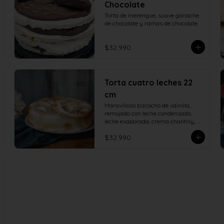
Chocolate
Torta de merengue, suave ganache 
de chocolate y ramas de chocolate
$32.990
Torta cuatro leches 22
cm
Maravilloso bizcocho de vainilla, 
remojado con leche condensada, 
leche evaporada, crema chantilly, 
manjar de campo y cubierto con 
$32.990
verdadero merengue italiano. 22 
centímetros.