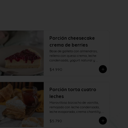
Porción cheesecake
crema de berries
Base de galleta con almendras, 
relleno con queso crema, leche 
condensada, yogurt natural y 
decorado con salsa casera de 
$4.990
berries naturales.
Porción torta cuatro
leches
Maravilloso bizcocho de vainilla, 
remojado con leche condensada, 
leche evaporada, crema chantilly, 
manjar de campo y cubierto con 
$5.790
verdadero merengue italiano.