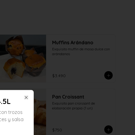
Muffins Arándano
Exquisito muffin de masa dulce con 
arándanos
$3.490
Pan Croissant
.5L
Close
Exquisito pan croissant de 
elaboración propia (1 un)
con trozos
ces y salsa
$750