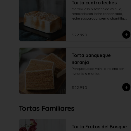
Torta cuatro leches
Maravilloso bizcocho de vainilla, 
remojado con leche condensada, 
leche evaporada, crema chantilly, 
manjar de campo y cubierto con 
verdadero merengue italiano.
$22.990
Torta panqueque
naranja
Panqueque de vainilla relleno con 
naranja y manjar.
$22.990
Tortas Familiares
Torta Frutos del Bosque