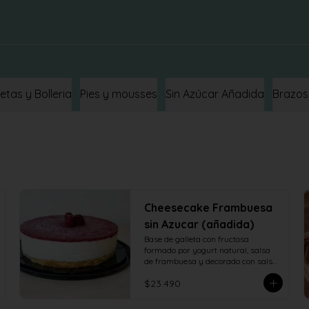
letas y Bolleria
Pies y mousses
Sin Azúcar Añadida
Brazos
Cheesecake Frambuesa
sin Azucar (añadida)
Base de galleta con fructosa 
formado por yogurt natural, salsa 
de frambuesa y decorado con salsa 
de frambuesa con fructosa
$23.490