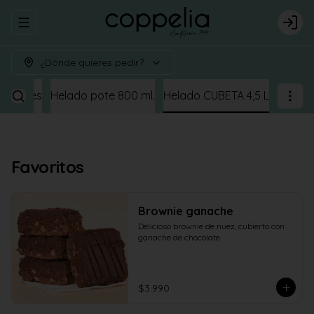
Abrir menu de navegación
Logi
¿Dónde quieres pedir?
orciones
Helado pote 800 ml.
Helado CUBETA 4,5 L
Favoritos
Brownie ganache
Delicioso brownie de nuez, cubierto con 
ganache de chocolate
$3.990