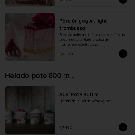
Porción yogurt light
frambuesa
Base de galleta con fructosa, semifrío de 
yogurt natural light y salsa de 
frambuesa con fructosa.
$4.990
Helado pote 800 ml.
ACAÍ Pote 800 ml
Helado de Pulpa de Acaí Natural
$7.490