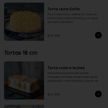
Torta reina Sofía
Rica masa choux, rellena con salsa de 
frambuesa, crema chantilly y un toque 
de crema pastelera.
$33.990
Tortas 18 cm
Torta cuatro leches
Maravilloso bizcocho de vainilla, 
remojado con leche condensada, leche 
evaporada, crema chantilly, manjar de 
campo y cubierto con verdadero 
merengue italiano.
$22.990