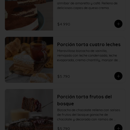
almíbar de amaretto y café. Relleno de 
deliciosas capas de queso crema.
$4.990
Porción torta cuatro leches
Maravilloso bizcocho de vainilla, 
remojado con leche condensada, leche 
evaporada, crema chantilly, manjar de 
campo y cubierto con verdadero 
merengue italiano.
$5.790
Porción torta frutos del
bosque
Bizcocho de chocolate rellena con salsas 
de frutos del bosque ganache de 
chocolate y decorada con ramas de 
chocolate.
$5.790