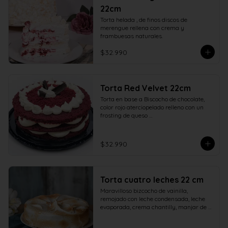
22cm
Torta helada , de finos discos de 
merengue rellena con crema y 
frambuesas naturales.
$32.990
Torta Red Velvet 22cm
Torta en base a Biscocho de chocolate, 
color rojo aterciopelado relleno con un 
frosting de queso 

crema y azúcar adornado con ramas de 
chocolate.
$32.990
Torta cuatro leches 22 cm
Maravilloso bizcocho de vainilla, 
remojado con leche condensada, leche 
evaporada, crema chantilly, manjar de 
campo y cubierto con verdadero 
merengue italiano. 22 centímetros.