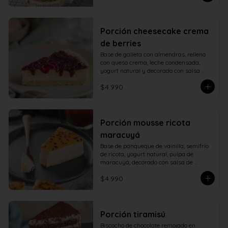
Porción cheesecake crema
de berries
Base de galleta con almendras, relleno 
con queso crema, leche condensada, 
yogurt natural y decorado con salsa 
casera de berries naturales.
$4.990
Porción mousse ricota
maracuyá
Base de panqueque de vainilla, semifrío 
de ricota, yogurt natural, pulpa de 
maracuyá, decorado con salsa de 
maracuyá.
$4.990
Porción tiramisú
Biscocho de chocolate remojado en 