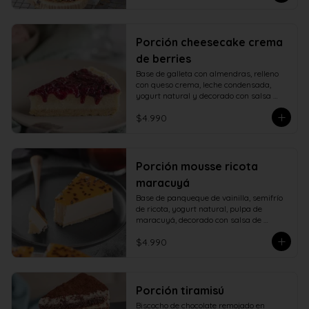
Porción cheesecake crema
de berries
Base de galleta con almendras, relleno 
con queso crema, leche condensada, 
yogurt natural y decorado con salsa 
casera de berries naturales.
$4.990
Porción mousse ricota
maracuyá
Base de panqueque de vainilla, semifrío 
de ricota, yogurt natural, pulpa de 
maracuyá, decorado con salsa de 
maracuyá.
$4.990
Porción tiramisú
Biscocho de chocolate remojado en 