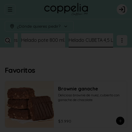
Abrir menu de navegación
Logi
¿Dónde quieres pedir?
orciones
Helado pote 800 ml.
Helado CUBETA 4,5 L
Favoritos
Brownie ganache
Delicioso brownie de nuez, cubierto con 
ganache de chocolate
$3.990