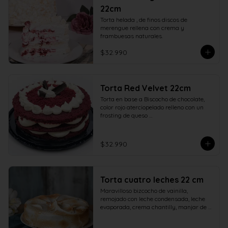
22cm
Torta helada , de finos discos de 
merengue rellena con crema y 
frambuesas naturales.
$32.990
Torta Red Velvet 22cm
Torta en base a Biscocho de chocolate, 
color rojo aterciopelado relleno con un 
frosting de queso 

crema y azúcar adornado con ramas de 
chocolate.
$32.990
Torta cuatro leches 22 cm
Maravilloso bizcocho de vainilla, 
remojado con leche condensada, leche 
evaporada, crema chantilly, manjar de 
campo y cubierto con verdadero 
merengue italiano. 22 centímetros.