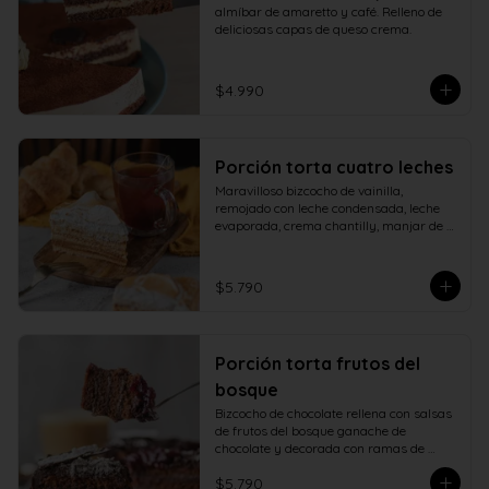
almíbar de amaretto y café. Relleno de 
deliciosas capas de queso crema.
$4.990
Porción torta cuatro leches
Maravilloso bizcocho de vainilla, 
remojado con leche condensada, leche 
evaporada, crema chantilly, manjar de 
campo y cubierto con verdadero 
merengue italiano.
$5.790
Porción torta frutos del
bosque
Bizcocho de chocolate rellena con salsas 
de frutos del bosque ganache de 
chocolate y decorada con ramas de 
chocolate.
$5.790