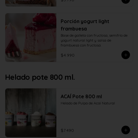
Porción yogurt light
frambuesa
Base de galleta con fructosa, semifrío de 
yogurt natural light y salsa de 
frambuesa con fructosa.
$4.990
Helado pote 800 ml.
ACAÍ Pote 800 ml
Helado de Pulpa de Acaí Natural
$7.490