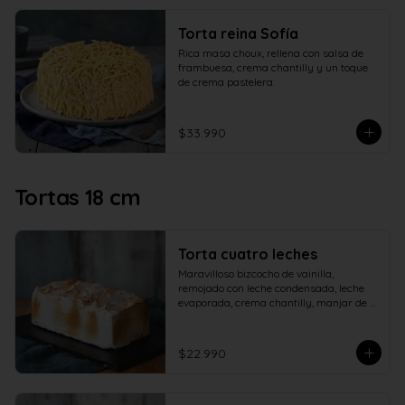
Torta reina Sofía
Rica masa choux, rellena con salsa de 
frambuesa, crema chantilly y un toque 
de crema pastelera.
$33.990
Tortas 18 cm
Torta cuatro leches
Maravilloso bizcocho de vainilla, 
remojado con leche condensada, leche 
evaporada, crema chantilly, manjar de 
campo y cubierto con verdadero 
merengue italiano.
$22.990